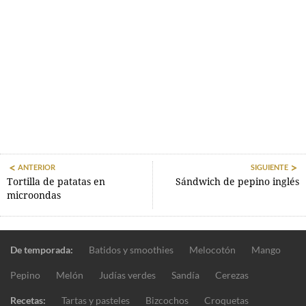
ANTERIOR
SIGUIENTE
Tortilla de patatas en
Sándwich de pepino inglés
microondas
De temporada:
Batidos y smoothies
Melocotón
Mango
Pepino
Melón
Judías verdes
Sandía
Cerezas
Recetas:
Tartas y pasteles
Bizcochos
Croquetas