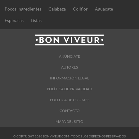
Pocos ingredientes
Calabaza
Coliflor
Aguacate
Espinacas
Listas
ANÚNCIATE
AUTORES
INFORMACIÓN LEGAL
POLÍTICA DE PRIVACIDAD
POLÍTICA DE COOKIES
CONTACTO
MAPA DEL SITIO
© COPYRIGHT 2026 BONVIVEUR.COM - TODOS LOS DERECHOS RESERVADOS