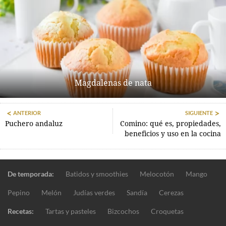
Magdalenas de nata
ANTERIOR
SIGUIENTE
Puchero andaluz
Comino: qué es, propiedades,
beneficios y uso en la cocina
De temporada:
Batidos y smoothies
Melocotón
Mango
Pepino
Melón
Judías verdes
Sandía
Cerezas
Recetas:
Tartas y pasteles
Bizcochos
Croquetas