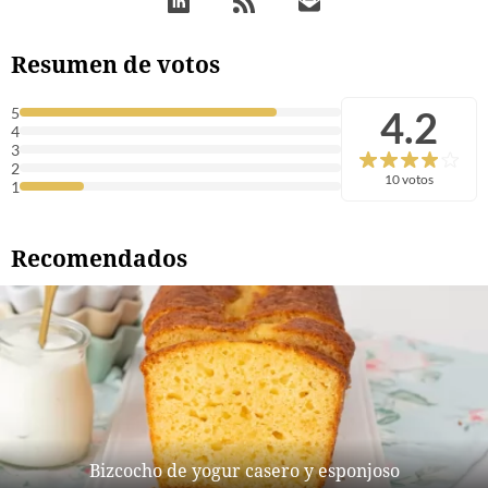
Resumen de votos
4.2
5
4
3
2
10 votos
1
Recomendados
Bizcocho de yogur casero y esponjoso