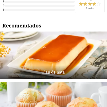
3
2
1 voto
1
Recomendados
Flan de nata