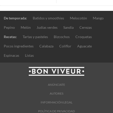
De temporada:
Batidos y smoothies
Melocotón
Mango
Pepino
Melón
Judías verdes
Sandía
Cerezas
Recetas:
Tartas y pasteles
Bizcochos
Croquetas
Pocos ingredientes
Calabaza
Coliflor
Aguacate
Espinacas
Listas
ANÚNCIATE
AUTORES
INFORMACIÓN LEGAL
POLÍTICA DE PRIVACIDAD