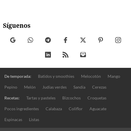
Síguenos
De temporada:
Batidos y smoothies
Melocotón
Mango
Pepino
Melón
Judías verdes
Sandía
Cerezas
Recetas:
Tartas y pasteles
Bizcochos
Croquetas
Pocos ingredientes
Calabaza
Coliflor
Aguacate
Espinacas
Listas