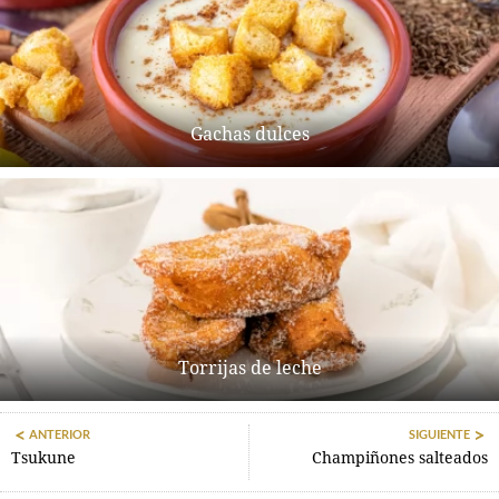
Gachas dulces
Torrijas de leche
ANTERIOR
SIGUIENTE
Tsukune
Champiñones salteados