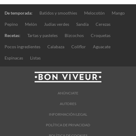
De temporada:
Batidos y smoothies
Melocotón
Mango
Pepino
Melón
Judías verdes
Sandía
Cerezas
Recetas:
Tartas y pasteles
Bizcochos
Croquetas
Pocos ingredientes
Calabaza
Coliflor
Aguacate
Espinacas
Listas
ANÚNCIATE
AUTORES
INFORMACIÓN LEGAL
POLÍTICA DE PRIVACIDAD
POLÍTICA DE COOKIES