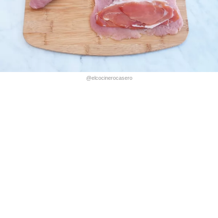
@elcocinerocasero