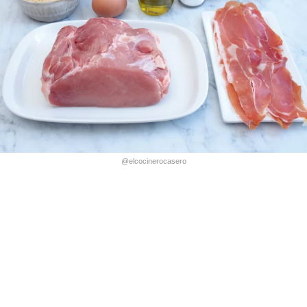
@elcocinerocasero