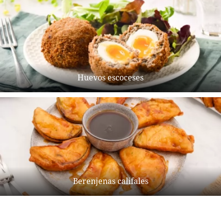
Huevos escoceses
Berenjenas califales