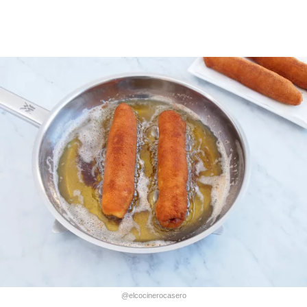
@elcocinerocasero