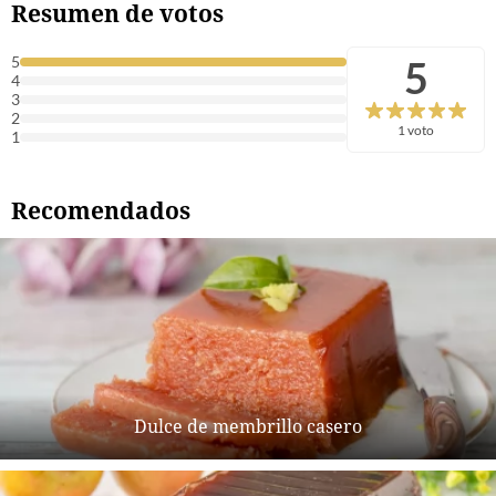
Resumen de votos
5
5
4
3
2
1 voto
1
Recomendados
Dulce de membrillo casero