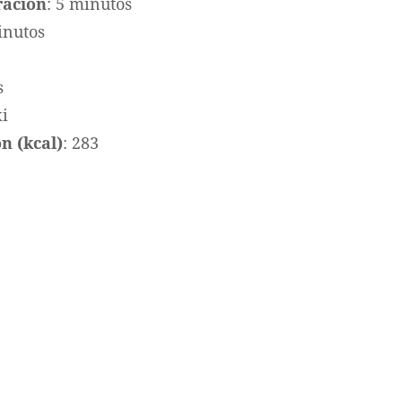
ración
: 5 minutos
inutos
s
ki
n (kcal)
: 283