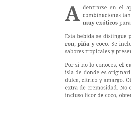
A
dentrarse en el a
combinaciones tan
muy exóticos
para 
Esta bebida se distingue p
ron, piña y coco
. Se inc
sabores tropicales y pres
Por si no lo conoces,
el c
isla de donde es originar
dulce, cítrico y amargo. O
extra de cremosidad. No o
incluso licor de coco, obt