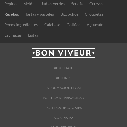
Pepino
Melón
Judías verdes
Sandía
Cerezas
Recetas:
Tartas y pasteles
Bizcochos
Croquetas
Pocos ingredientes
Calabaza
Coliflor
Aguacate
Espinacas
Listas
ANÚNCIATE
AUTORES
INFORMACIÓN LEGAL
POLÍTICA DE PRIVACIDAD
POLÍTICA DE COOKIES
CONTACTO