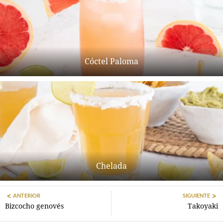
Cóctel Paloma
Chelada
ANTERIOR
SIGUIENTE
Bizcocho genovés
Takoyaki