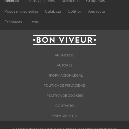
Recetas:
Tartas y pasteles
Bizcochos
Croquetas
Pocos ingredientes
Calabaza
Coliflor
Aguacate
Espinacas
Listas
ANÚNCIATE
AUTORES
INFORMACIÓN LEGAL
POLÍTICA DE PRIVACIDAD
POLÍTICA DE COOKIES
CONTACTO
MAPA DEL SITIO