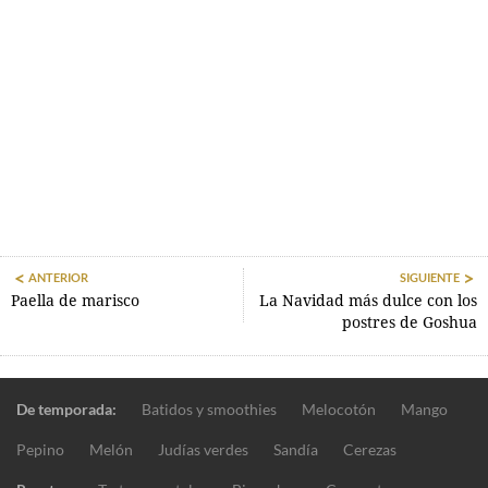
ANTERIOR
SIGUIENTE
Paella de marisco
La Navidad más dulce con los
postres de Goshua
De temporada:
Batidos y smoothies
Melocotón
Mango
Pepino
Melón
Judías verdes
Sandía
Cerezas