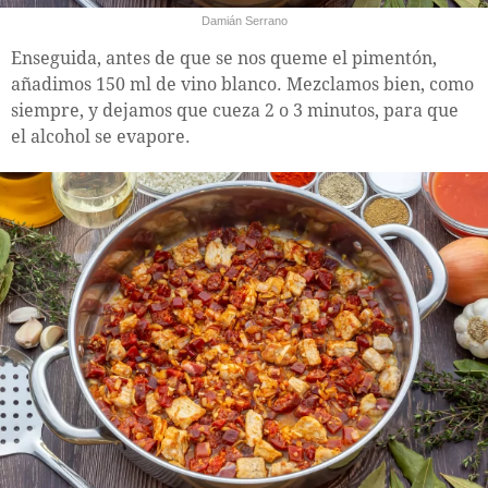
Damián Serrano
Enseguida, antes de que se nos queme el pimentón,
añadimos 150 ml de vino blanco. Mezclamos bien, como
siempre, y dejamos que cueza 2 o 3 minutos, para que
el alcohol se evapore.