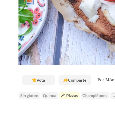
Vota
Comparte
Por
Móni
Sin gluten
Quinoa
🍕
Pizzas
Champiñones
