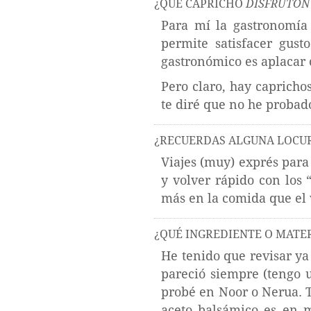
¿QUÉ CAPRICHO
DISFRUTÓN
Para mí la gastronomía
permite satisfacer gus
gastronómico es aplacar 
Pero claro, hay capricho
te diré que no he probad
¿RECUERDAS ALGUNA LOCUR
Viajes (muy) exprés para
y volver rápido con los 
más en la comida que el 
¿QUÉ INGREDIENTE O MATE
He tenido que revisar ya
pareció siempre (tengo 
probé en Noor o Nerua. T
aceto balsámico es en 