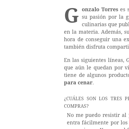
G
onzalo Torres
es s
su pasión por la 
culinarias que pub
en la materia. Además, su
hora de conseguir una ex
también disfruta comparti
En las siguientes líneas, 
que aún le quedan por vi
tiene de algunos producto
para cenar
.
¿CUÁLES SON LOS TRES PRIMEROS ALIMENTOS QUE TE ENTRAN GANAS DE ADQUIRIR CUANDO SALES DE
COMPRAS?
No me puedo resistir al 
entra fácilmente por los