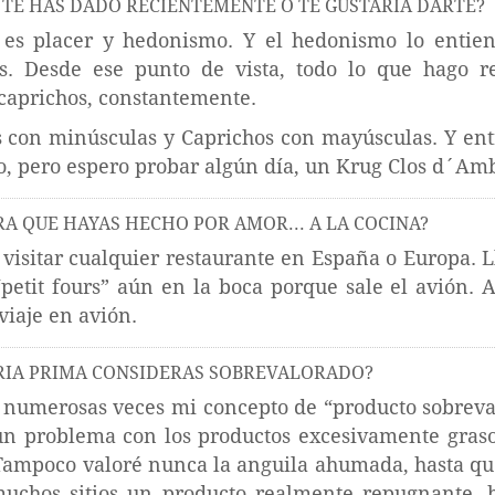
TE HAS DADO RECIENTEMENTE O TE GUSTARÍA DARTE?
 es placer y hedonismo. Y el hedonismo lo entie
tos. Desde ese punto de vista, todo lo que hago 
caprichos, constantemente.
s con minúsculas y Caprichos con mayúsculas. Y ent
o, pero espero probar algún día, un Krug Clos d´Am
A QUE HAYAS HECHO POR AMOR... A LA COCINA?
 visitar cualquier restaurante en España o Europa. L
“petit fours” aún en la boca porque sale el avión.
viaje en avión.
RIA PRIMA CONSIDERAS SOBREVALORADO?
 numerosas veces mi concepto de “producto sobreval
un problema con los productos excesivamente grasos
ampoco valoré nunca la anguila ahumada, hasta que
muchos sitios un producto realmente repugnante, 