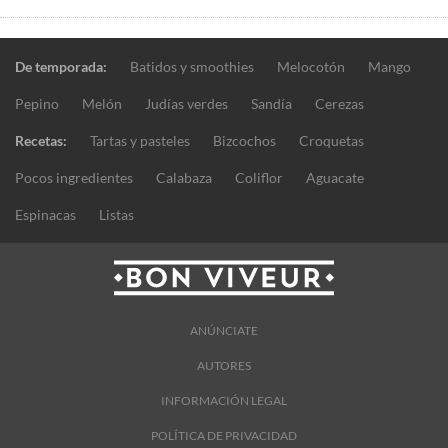
De temporada:
Batidos y smoothies
Melocotón
Mango
Pepino
Melón
Judías verdes
Sandía
Cerezas
Recetas:
Tartas y pasteles
Bizcochos
Croquetas
Pocos ingredientes
Calabaza
Coliflor
Aguacate
Espinacas
Listas
ANÚNCIATE
AUTORES
INFORMACIÓN LEGAL
POLÍTICA DE PRIVACIDAD