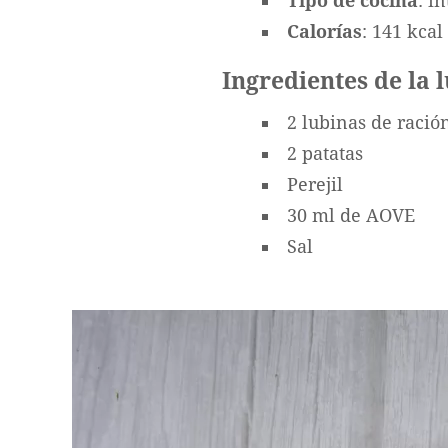
Tipo de cocina
: i
Calorías
: 141 kcal
Ingredientes de la 
2 lubinas de ració
2 patatas
Perejil
30 ml de AOVE
Sal