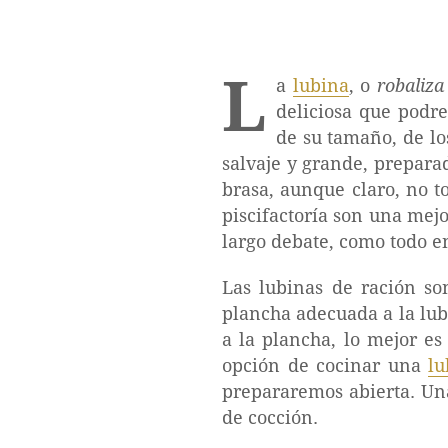
L
a
lubina
, o
robaliza
deliciosa que podr
de su tamaño, de lo
salvaje y grande, prepara
brasa, aunque claro, no t
piscifactoría son una mej
largo debate, como todo en
Las lubinas de ración s
plancha adecuada a la lub
a la plancha, lo mejor es
opción de cocinar una
lu
prepararemos abierta. Una
de cocción.