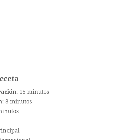
receta
ración
: 15 minutos
n
: 8 minutos
minutos
rincipal