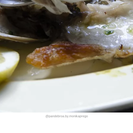
@pandebroa.by.monikaprego