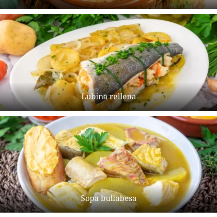
Lubina rellena
Sopa bullabesa