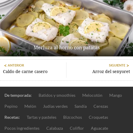
Merluza al horno con patatas
ANTERIOR
SIGUIENTE
Caldo de carne casero
Arroz del senyoret
De temporada:
Batidos y smoothies
Melocotón
Mango
Pepino
Melón
Judías verdes
Sandía
Cerezas
Recetas:
Tartas y pasteles
Bizcochos
Croquetas
Pocos ingredientes
Calabaza
Coliflor
Aguacate