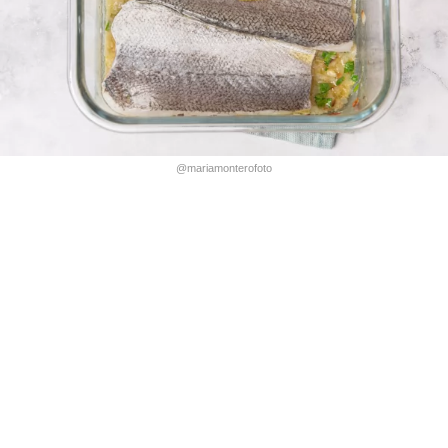
@mariamonterofoto