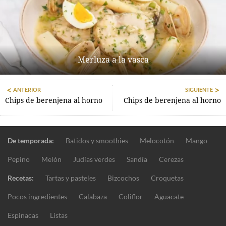
Merluza a la vasca
ANTERIOR
SIGUIENTE
Chips de berenjena al horno
Chips de berenjena al horno
De temporada:
Batidos y smoothies
Melocotón
Mango
Pepino
Melón
Judías verdes
Sandía
Cerezas
Recetas:
Tartas y pasteles
Bizcochos
Croquetas
Pocos ingredientes
Calabaza
Coliflor
Aguacate
Espinacas
Listas