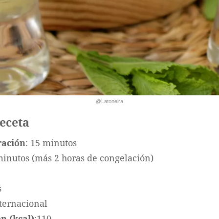
@Latoneira
receta
ración
: 15 minutos
minutos (más 2 horas de congelación)
s
nternacional
n (kcal)
:110