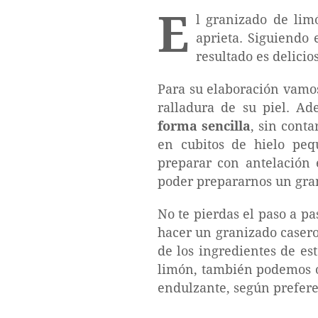
E
l granizado de li
aprieta. Siguiendo 
resultado es delicio
Para su elaboración vamos
ralladura de su piel. A
forma sencilla
, sin cont
en cubitos de hielo peq
preparar con antelación 
poder prepararnos un gra
No te pierdas el paso a pa
hacer un granizado casero
de los ingredientes de es
limón, también podemos op
endulzante, según preferen