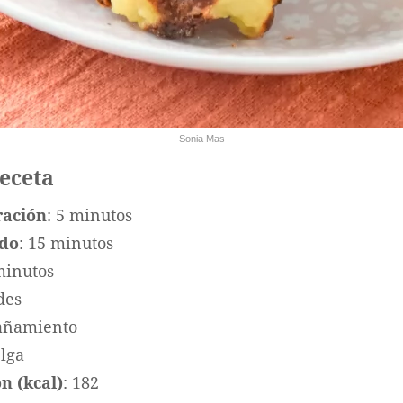
Sonia Mas
receta
ración
: 5 minutos
ado
: 15 minutos
minutos
des
añamiento
elga
n (kcal)
: 182