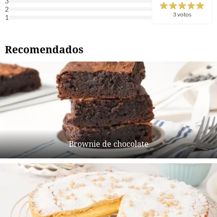
3
2
3 votos
1
Recomendados
Brownie de chocolate