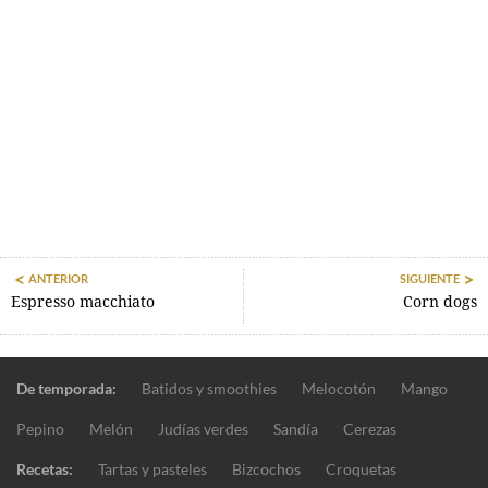
ANTERIOR
SIGUIENTE
Espresso macchiato
Corn dogs
De temporada:
Batidos y smoothies
Melocotón
Mango
Pepino
Melón
Judías verdes
Sandía
Cerezas
Recetas:
Tartas y pasteles
Bizcochos
Croquetas