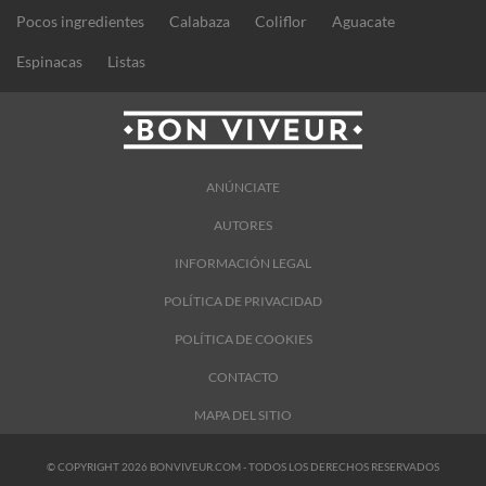
Pocos ingredientes
Calabaza
Coliflor
Aguacate
Espinacas
Listas
ANÚNCIATE
AUTORES
INFORMACIÓN LEGAL
POLÍTICA DE PRIVACIDAD
POLÍTICA DE COOKIES
CONTACTO
MAPA DEL SITIO
© COPYRIGHT 2026 BONVIVEUR.COM - TODOS LOS DERECHOS RESERVADOS