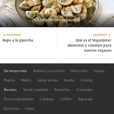
Champiñones salteados
ANTERIOR
SIGUIENTE
Rape a la plancha
Qué es el Veganismo:
alimentos y consejos para
nuevos veganos
De temporada:
Batidos y smoothies
Melocotón
Mango
Pepino
Melón
Judías verdes
Sandía
Cerezas
Recetas:
Tartas y pasteles
Bizcochos
Croquetas
Pocos ingredientes
Calabaza
Coliflor
Aguacate
Espinacas
Listas