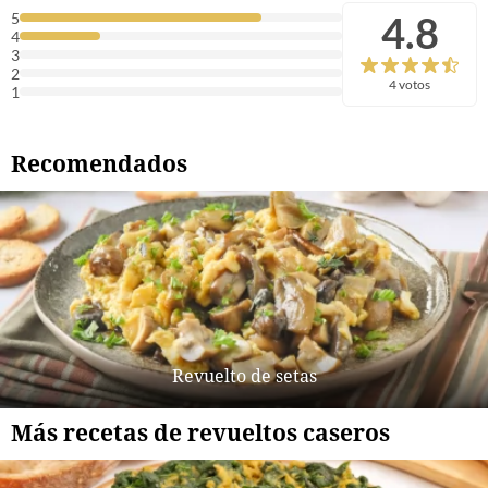
4.8
5
4
3
2
4 votos
1
Recomendados
Revuelto de setas
Más recetas de revueltos caseros