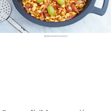
@elcocinerocasero