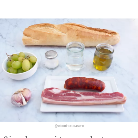
@elcocinerocasero