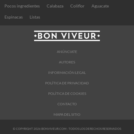
Pocos ingredientes
Calabaza
Coliflor
Aguacate
Espinacas
Listas
ANÚNCIATE
AUTORES
INFORMACIÓN LEGAL
POLÍTICA DE PRIVACIDAD
POLÍTICA DE COOKIES
CONTACTO
MAPA DEL SITIO
© COPYRIGHT 2026 BONVIVEUR.COM - TODOS LOS DERECHOS RESERVADOS