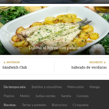
Lubina al horno con patatas
ANTERIOR
SIGUIENTE
Sándwich Club
Salteado de verduras
De temporada:
Batidos y smoothies
Melocotón
Mango
Pepino
Melón
Judías verdes
Sandía
Cerezas
Recetas:
Tartas y pasteles
Bizcochos
Croquetas