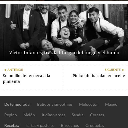
Víctor Infantes, tras la liturgia del fuego y el humo
ANTERIOR
SIGUIENTE
Solomillo de ternera a la
Pintxo de bacalao en aceite
pimienta
De temporada:
Batidos y smoothies
Melocotón
Mango
Pepino
Melón
Judías verdes
Sandía
Cerezas
Recetas:
Tartas y pasteles
Bizcochos
Croquetas