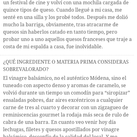
un festival de cine y volví con una mochila cargada de
quince tipos de queso. Cuando llegué a mi casa, me
senté en una silla y los probé todos. Después me dolió
mucho la barriga, obviamente, tras atracarme de
quesos sin haberlos catado en tanto tiempo, pero
probar uno a uno aquellos quesos franceses que traje a
costa de mi espalda a casa, fue inolvidable.
¿QUÉ INGREDIENTE O MATERIA PRIMA CONSIDERAS
SOBREVALORADO?
El vinagre balsámico, no el auténtico Módena, sino el
tuneado con aspecto denso y aromas de caramelo, se
volvió durante un tiempo un comodín para “siropizar”
ensaladas pobres, dar aires excéntricos a cualquier
carne de tres al cuarto y decorar con un zigzagueo de
reminiscencias gourmet la rodaja más seca de rulo de
cabra de una barra. En cuanto veo venir hoy día
lechugas, filetes y quesos apostillados por vinagre
balsámico, desconfío de la calidad del local. Y me