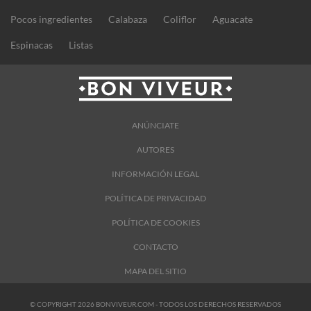
Pocos ingredientes
Calabaza
Coliflor
Aguacate
Espinacas
Listas
ANÚNCIATE
AUTORES
INFORMACIÓN LEGAL
POLÍTICA DE PRIVACIDAD
POLÍTICA DE COOKIES
CONTACTO
MAPA DEL SITIO
© COPYRIGHT 2026 BONVIVEUR.COM - TODOS LOS DERECHOS RESERVADOS