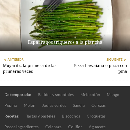
Espárragos trigueros a la plancha
ANTERIOR
SIGUIENTE
Mugaritz: la primera de las
Pizza hawaiana o pizza con
primeras veces
piña
De temporada:
Batidos y smoothies
Melocotón
Mango
Pepino
Melón
Judías verdes
Sandía
Cerezas
Recetas:
Tartas y pasteles
Bizcochos
Croquetas
Pocos ingredientes
Calabaza
Coliflor
Aguacate