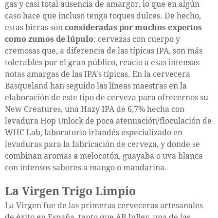
gas y casi total ausencia de amargor, lo que en algún
caso hace que incluso tenga toques dulces. De hecho,
estas birras son
consideradas por muchos expertos
como zumos de lúpulo
: cervezas con cuerpo y
cremosas que, a diferencia de las típicas IPA, son más
tolerables por el gran público, reacio a esas intensas
notas amargas de las IPA's típicas. En la cervecera
Basqueland han seguido las líneas maestras en la
elaboración de este tipo de cerveza para ofrecernos su
New Creatures, una Hazy IPA de 6,7% hecha con
levadura Hop Unlock de poca atenuación/floculación de
WHC Lab, laboratorio irlandés especializado en
levaduras para la fabricación de cerveza, y donde se
combinan aromas a melocotón, guayaba o uva blanca
con intensos sabores a mango o mandarina.
La Virgen Trigo Limpio
La Virgen fue de las primeras cerveceras artesanales
de éxito en España, tanto que AB InBev, una de las