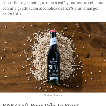
con reflejos granates, aroma a café y toques torrefactos
con una graduación alcohólica del 5.5% y un amargor
de 28 IBUs.
Graham Pearce
B&B Craft Beer Ode To Stout