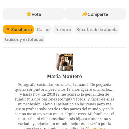
Vota
Comparte
🥕
Zanahoria
Carne
Ternera
Recetas de la abuela
Guisos y estofados
María Montero
Fotógrafa, cocinillas, coruñesa, trimamá. De pequeña
quería ser pintora, pero a los 15 años agarré una réflex...
y hasta hoy. En 2018 se me ocurrió la genial idea de
fundir mis dos pasiones (comida y fotos) y hacer de ellas
mi profesión. Llevo el Atlántico en las venas pero me
gusta probar sabores de todas partes del mundo, y en la
cocina me atrevo con casi cualquier cosa. Mi familia es el
motor de mi vida: enseñar a mis hijas a comer sano y
variado y dejarles un mundo mejor es la razón por la
que sigo probando y aprendiendo.
Ver autora