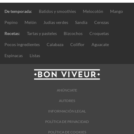
De temporada:
Batidos y smoothies
Melocotón
Mango
Pepino
Melón
Judías verdes
Sandía
Cerezas
Recetas:
Tartas y pasteles
Bizcochos
Croquetas
Pocos ingredientes
Calabaza
Coliflor
Aguacate
Espinacas
Listas
ANÚNCIATE
AUTORES
INFORMACIÓN LEGAL
POLÍTICA DE PRIVACIDAD
POLÍTICA DE COOKIES