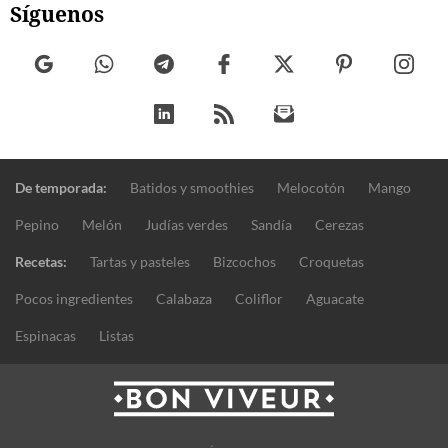
Síguenos
De temporada:
Batidos y smoothies
Melocotón
Mango
Pepino
Melón
Judías verdes
Sandía
Cerezas
Recetas:
Tartas y pasteles
Bizcochos
Croquetas
Pocos ingredientes
Calabaza
Coliflor
Aguacate
Espinacas
Listas