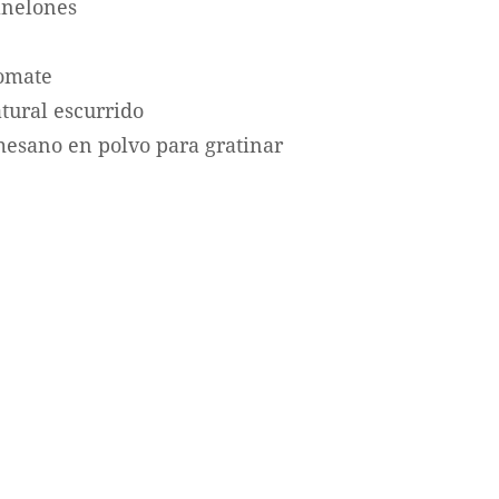
anelones
tomate
atural escurrido
mesano en polvo para gratinar