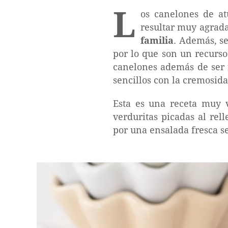
L
os canelones de a
resultar muy agrada
familia
. Además, s
por lo que son un recurs
canelones además de ser 
sencillos con la cremosida
Esta es una receta muy 
verduritas picadas al re
por una ensalada fresca s