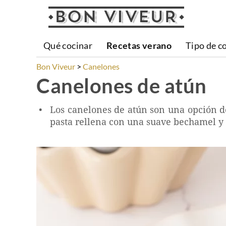
Qué cocinar
Recetas verano
Tipo de c
Bon Viveur
Canelones
Canelones de atún
Los canelones de atún son una opción de
pasta rellena con una suave bechamel y q