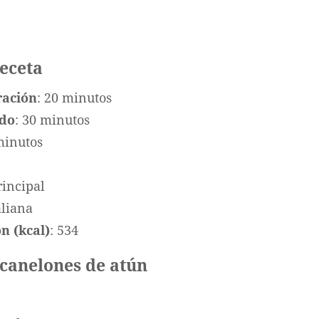
receta
ración
: 20 minutos
ado
: 30 minutos
minutos
rincipal
taliana
n (kcal)
: 534
 canelones de atún