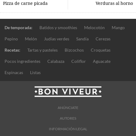
Pizza de carne picada
Verduras al horno
De temporada:
Batidos y smoothies
Melocotón
Mango
Pepino
Melón
Judías verdes
Sandía
Cerezas
Recetas:
Tartas y pasteles
Bizcochos
Croquetas
Pocos ingredientes
Calabaza
Coliflor
Aguacate
Espinacas
Listas
ANÚNCIATE
AUTORES
INFORMACIÓN LEGAL