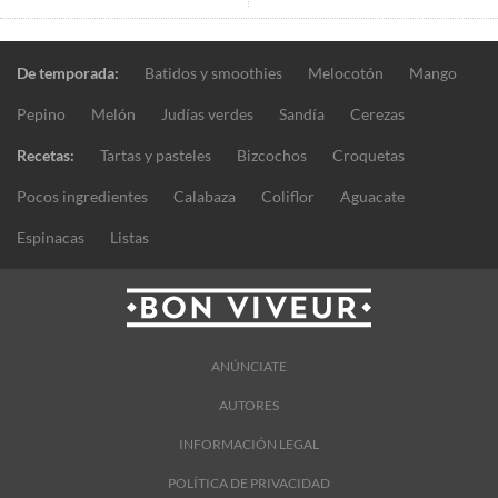
De temporada:
Batidos y smoothies
Melocotón
Mango
Pepino
Melón
Judías verdes
Sandía
Cerezas
Recetas:
Tartas y pasteles
Bizcochos
Croquetas
Pocos ingredientes
Calabaza
Coliflor
Aguacate
Espinacas
Listas
ANÚNCIATE
AUTORES
INFORMACIÓN LEGAL
POLÍTICA DE PRIVACIDAD