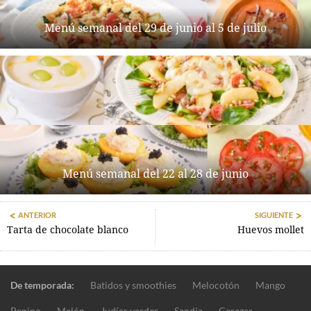
Menú semanal del 29 de junio al 5 de julio
Menú semanal del 22 al 28 de junio
ANTERIOR
SIGUIENTE
Tarta de chocolate blanco
Huevos mollet
De temporada:
Batidos y smoothies
Melocotón
Mango
Pepino
Melón
Judías verdes
Sandía
Cerezas