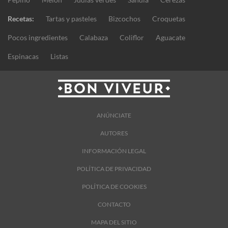
Recetas:
Tartas y pasteles
Bizcochos
Croquetas
Pocos ingredientes
Calabaza
Coliflor
Aguacate
Espinacas
Listas
ANÚNCIATE
AUTORES
INFORMACIÓN LEGAL
POLÍTICA DE PRIVACIDAD
POLÍTICA DE COOKIES
CONTACTO
MAPA DEL SITIO