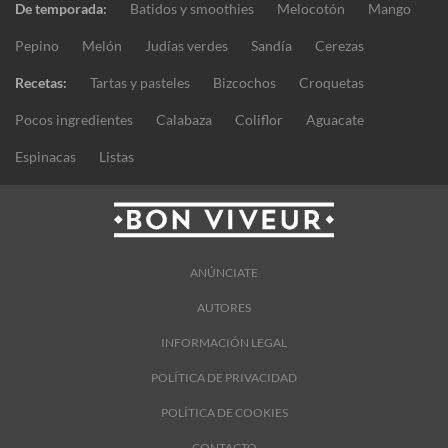
De temporada:
Batidos y smoothies
Melocotón
Mango
Pepino
Melón
Judías verdes
Sandía
Cerezas
Recetas:
Tartas y pasteles
Bizcochos
Croquetas
Pocos ingredientes
Calabaza
Coliflor
Aguacate
Espinacas
Listas
ANÚNCIATE
AUTORES
INFORMACIÓN LEGAL
POLÍTICA DE PRIVACIDAD
POLÍTICA DE COOKIES
CONTACTO