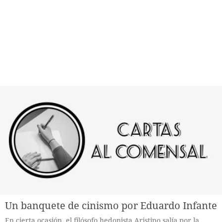
Un banquete de cinismo por Eduardo Infante
En cierta ocasión, el filósofo hedonista Aristipo salía por la