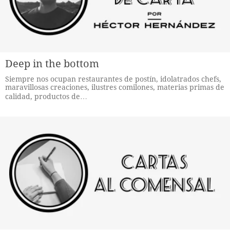
Deep in the bottom
Siempre nos ocupan restaurantes de postín, idolatrados chefs,
maravillosas creaciones, ilustres comilones, materias primas de
calidad, productos de…