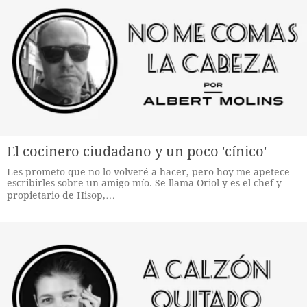
El cocinero ciudadano y un poco 'cínico'
Les prometo que no lo volveré a hacer, pero hoy me apetece
escribirles sobre un amigo mío. Se llama Oriol y es el chef y
propietario de Hisop,…