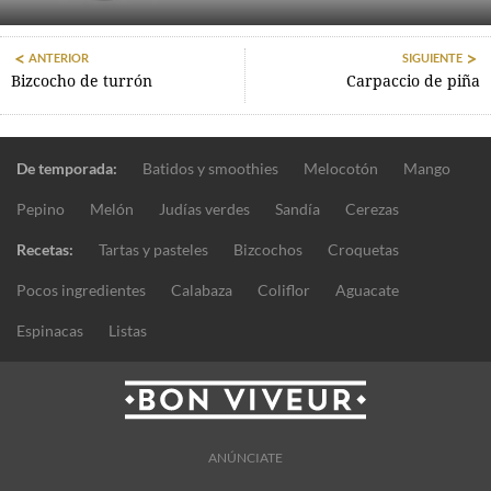
ANTERIOR
SIGUIENTE
Bizcocho de turrón
Carpaccio de piña
De temporada:
Batidos y smoothies
Melocotón
Mango
Pepino
Melón
Judías verdes
Sandía
Cerezas
Recetas:
Tartas y pasteles
Bizcochos
Croquetas
Pocos ingredientes
Calabaza
Coliflor
Aguacate
Espinacas
Listas
ANÚNCIATE