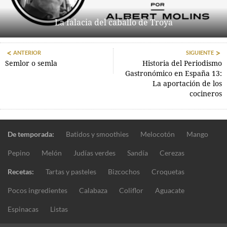
La falacia del caballo de Troya
ANTERIOR
SIGUIENTE
Semlor o semla
Historia del Periodismo
Gastronómico en España 13:
La aportación de los
cocineros
De temporada:
Batidos y smoothies
Melocotón
Mango
Pepino
Melón
Judías verdes
Sandía
Cerezas
Recetas:
Tartas y pasteles
Bizcochos
Croquetas
Pocos ingredientes
Calabaza
Coliflor
Aguacate
Espinacas
Listas