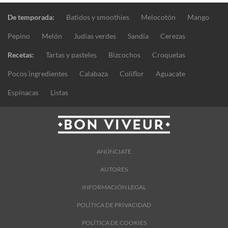
De temporada:
Batidos y smoothies
Melocotón
Mango
Pepino
Melón
Judías verdes
Sandía
Cerezas
Recetas:
Tartas y pasteles
Bizcochos
Croquetas
Pocos ingredientes
Calabaza
Coliflor
Aguacate
Espinacas
Listas
ANÚNCIATE
AUTORES
INFORMACIÓN LEGAL
POLÍTICA DE PRIVACIDAD
POLÍTICA DE COOKIES