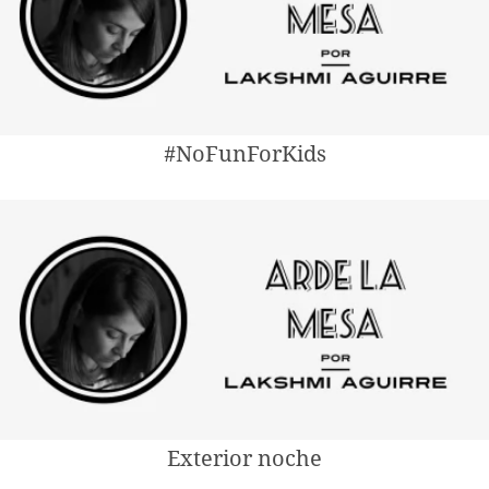
#NoFunForKids
Exterior noche