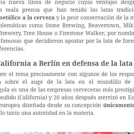
una nueva línea de negocio cuyas ventajas desg
a mala prensa que han tenido las latas tradici
metálico a la cerveza
y la peor conservación de la m
blemáticas como Stone Brewing, Beavertown, Mikk
 Brewery, Tree House o Firestone Walker, por nombr
 famosas que decidieron apostar por la lata de fo
ferencias.
alifornia a Berlín en defensa de la lata
re el tema precisamente con algunos de los resp
n sobre el auge de la lata en el mundillo de l
gola es una de las empresas cerveceras más prestigio
ndido (California) y 20 años después aterrizó en E
 europea diseñada desde su concepción
únicamente
lo tanto una autoridad en la materia.