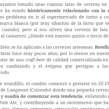
ayamos tomado unas cuantas latas de cerveza en n
re ha estado
históricamente relacionado con la 
os problema en ir al supermercado de turno a co
 marca blanca (por muy sibaritas de la birra que 
cuando), pero si nos sirven una cerveza de lata
al camarero. ¿Dónde está nuestro quinto o tercio de c
ién se ha aplicado a las cervezas artesanas.
Botell
 Hasta hace muy pocos años, por lo menos en nuestr
rutar de una
craft beer
de calidad comercializada en 
a cambiando y el estigma que persigue a las 
endo.
te mundillo, el cambio comenzó a gestarse en EE.
d de Longmont (Colorado) donde una pequeña cerve
a y osadía de comenzar esta tendencia
, enlatando 
Pale Ale, y contribuyendo a un movimiento que ha
 que algunas cerveceras artesanales americanas y