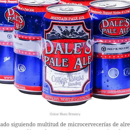
Oskar Blues Brewery
bado siguiendo multitud de microcervecerías de al