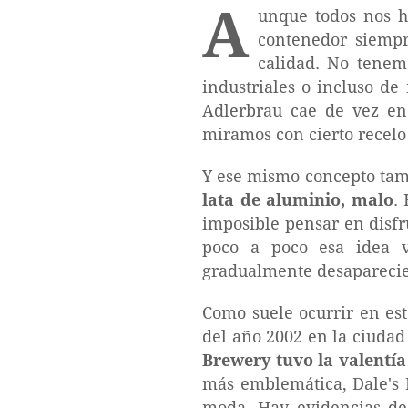
A
unque todos nos h
contenedor siemp
calidad. No tenem
industriales o incluso de
Adlerbrau cae de vez en 
miramos con cierto recelo 
Y ese mismo concepto tamb
lata de aluminio, malo
.
imposible pensar en disf
poco a poco esa idea v
gradualmente desapareci
Como suele ocurrir en es
del año 2002 en la ciuda
Brewery tuvo la valentí
más emblemática, Dale's 
moda. Hay evidencias de